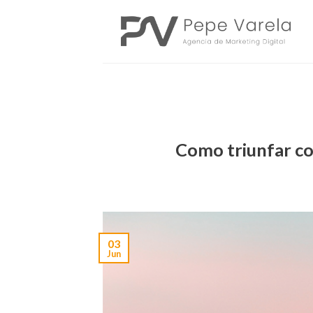
Saltar
al
contenido
Como triunfar co
03
Jun