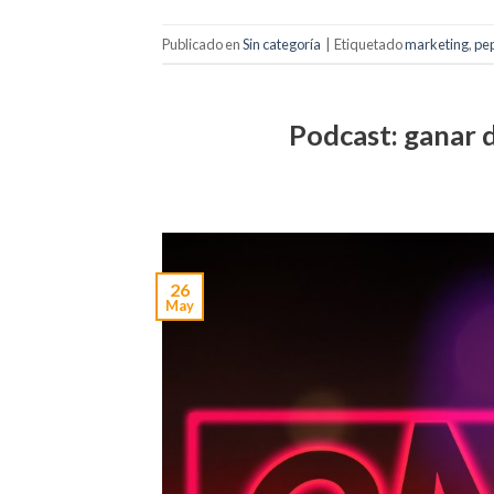
Publicado en
Sin categoría
|
Etiquetado
marketing
,
pep
Podcast: ganar 
26
May