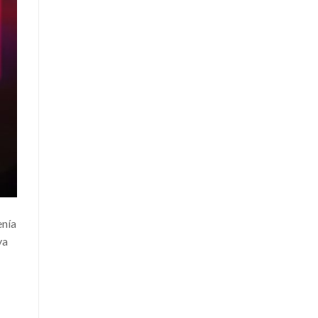
enía
ya