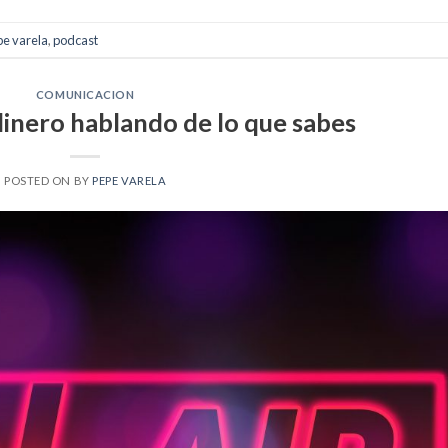
e varela
,
podcast
COMUNICACION
dinero hablando de lo que sabes
POSTED ON
BY
PEPE VARELA