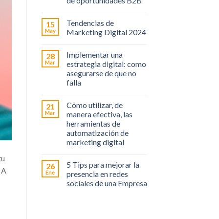
de oportunidades B2B
Tendencias de
15
May
Marketing Digital 2024
Implementar una
28
Mar
estrategia digital: como
asegurarse de que no
falla
Cómo utilizar, de
21
Mar
manera efectiva, las
herramientas de
automatización de
marketing digital
tu
5 Tips para mejorar la
26
 A
Ene
presencia en redes
sociales de una Empresa