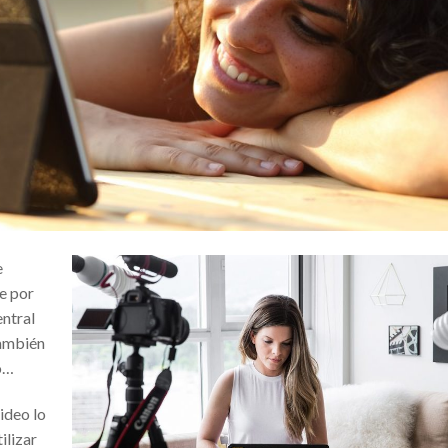
e
ce por
entral
también
o…
ideo lo
ilizar