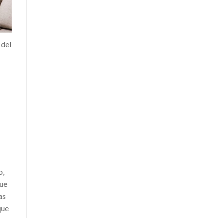
 del
o,
que
as
que